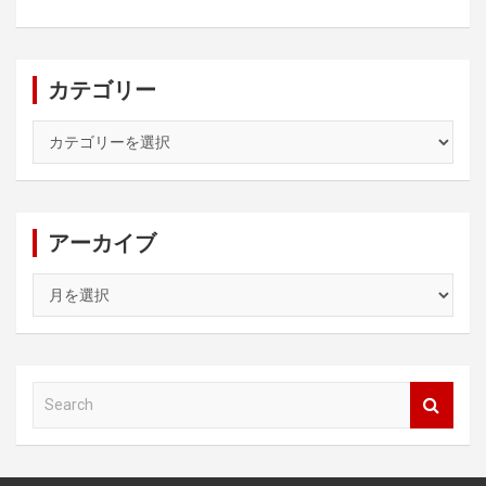
カテゴリー
カ
テ
ゴ
リ
ー
アーカイブ
ア
ー
カ
イ
ブ
S
e
a
r
c