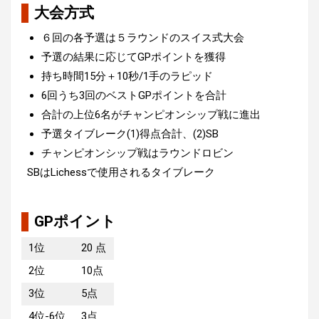
大会方式
６回の各予選は５ラウンドのスイス式大会
予選の結果に応じてGPポイントを獲得
持ち時間15分＋10秒/1手のラピッド
6回うち3回のベストGPポイントを合計
合計の上位6名がチャンピオンシップ戦に進出
予選タイブレーク(1)得点合計、(2)SB
チャンピオンシップ戦はラウンドロビン
SBはLichessで使用されるタイブレーク
GPポイント
1位
20 点
2位
10点
3位
5点
4位-6位
3点