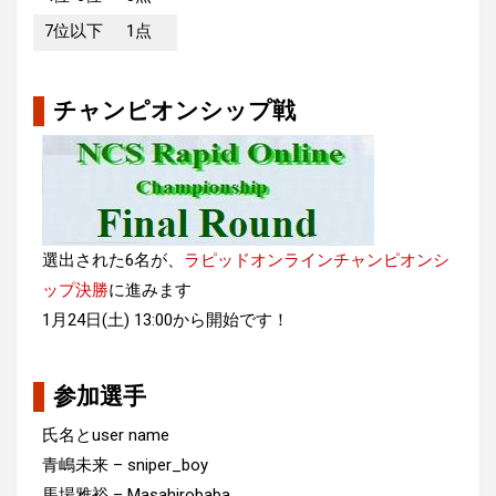
7位以下
1点
チャンピオンシップ戦
選出された6名が、
ラピッドオンラインチャンピオンシ
ップ決勝
に進みます
1月24日(土) 13:00から開始です！
参加選手
氏名とuser name
青嶋未来 – sniper_boy
馬場雅裕 – Masahirobaba