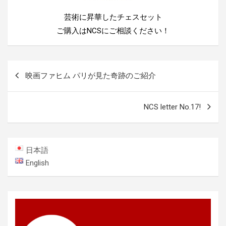
芸術に昇華したチェスセット
ご購入はNCSにご相談ください！
投
映画ファヒム パリが見た奇跡のご紹介
稿
ナ
NCS letter No.17!
ビ
ゲ
ー
日本語
シ
English
ョ
ン