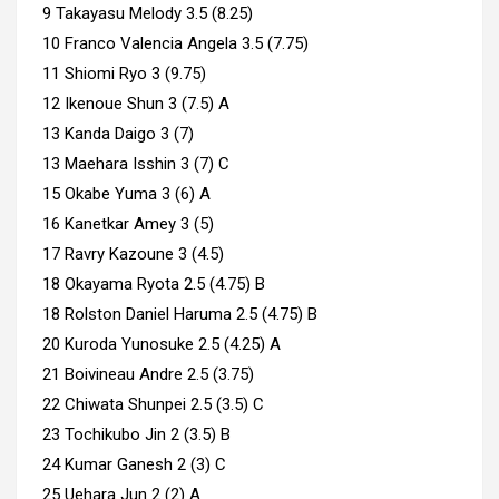
9 Takayasu Melody 3.5 (8.25)
10 Franco Valencia Angela 3.5 (7.75)
11 Shiomi Ryo 3 (9.75)
12 Ikenoue Shun 3 (7.5) A
13 Kanda Daigo 3 (7)
13 Maehara Isshin 3 (7) C
15 Okabe Yuma 3 (6) A
16 Kanetkar Amey 3 (5)
17 Ravry Kazoune 3 (4.5)
18 Okayama Ryota 2.5 (4.75) B
18 Rolston Daniel Haruma 2.5 (4.75) B
20 Kuroda Yunosuke 2.5 (4.25) A
21 Boivineau Andre 2.5 (3.75)
22 Chiwata Shunpei 2.5 (3.5) C
23 Tochikubo Jin 2 (3.5) B
24 Kumar Ganesh 2 (3) C
25 Uehara Jun 2 (2) A