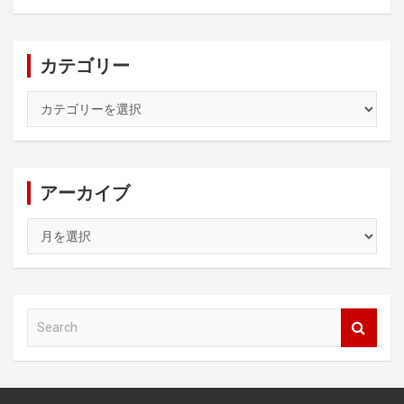
カテゴリー
カ
テ
ゴ
リ
ー
アーカイブ
ア
ー
カ
イ
ブ
S
e
a
r
c