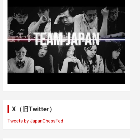
X（旧Twitter）
Tweets by JapanChessFed