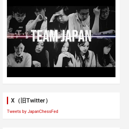
X（旧Twitter）
Tweets by JapanChessFed