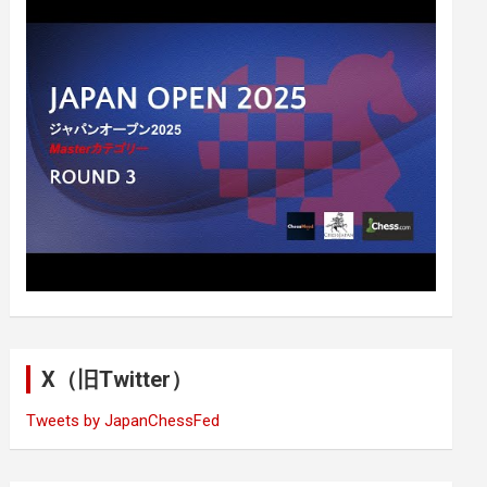
X（旧Twitter）
Tweets by JapanChessFed