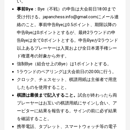
い。
事前Bye
：Bye（不戦）の申告は大会前日18:00まで
受け付ける。japanchess.info@gmail.comにメール連
絡のこと。事前申告Byeは0.5ポイント、期限以降の
申告Byeは0ポイントとするが、最終2ラウンドの申
告Byeは全て0ポイントとする。申告Byeが2ラウンド
以上あるプレーヤーは入賞および全日本選手権シー
ド権選考の対象から外す。
強制Bye（組合せ上のBye）は1ポイントとする。
1ラウンドのペアリングは大会前日の20:00に行う。
クロック、チェスセット、棋譜用紙は主催者で用意
したものを使用すること。
棋譜は最後まで記入すること。
試合が終わったら両
プレーヤーはお互いの棋譜用紙にサインし合い、ア
ービターに結果を報告する。サインの前に必ず結果
を確認すること。
携帯電話、タブレット、スマートウォッチ等の電子