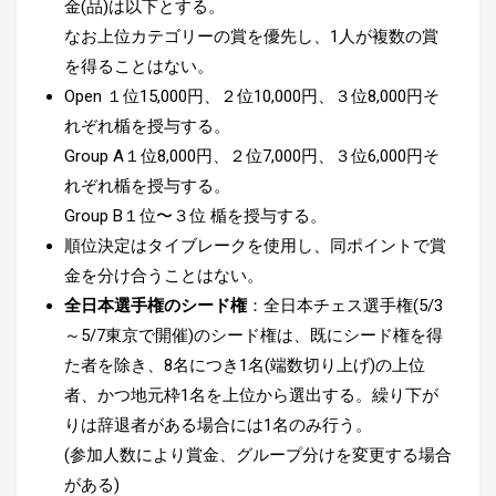
金(品)は以下とする。
なお上位カテゴリーの賞を優先し、1人が複数の賞
を得ることはない。
Open １位15,000円、２位10,000円、３位8,000円そ
れぞれ楯を授与する。
Group A１位8,000円、２位7,000円、３位6,000円そ
れぞれ楯を授与する。
Group B１位〜３位 楯を授与する。
順位決定はタイブレークを使用し、同ポイントで賞
金を分け合うことはない。
全日本選手権のシード権
：
全日本チェス選手権(5/3
～5/7東京で開催)のシード権は、既にシード権を得
た者を除き、8名につき1名(端数切り上げ)の上位
者、かつ地元枠1名を上位から選出する。繰り下が
りは辞退者がある場合には1名のみ行う。
(参加人数により賞金、グループ分けを変更する場合
がある)