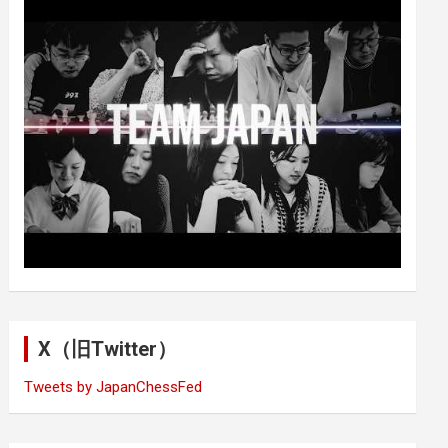
X（旧Twitter）
Tweets by JapanChessFed