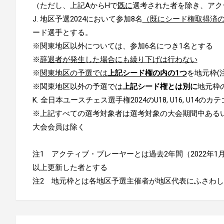
（ただし、上記AからHで
既に
選考された者を除き、アク
J. 地区予選2024において参加8名
（既にシード権取得済
ード選手とする。
※関東地区以外については、参加6名につき1名とする
※
辞退者が発生した場合にも繰り下げは行わない
※
関東地区の予選では
上記シード権の内の1つ
を地元枠(
※関東地区以外の予選では
上記シード権とは別に
地元枠
K. 全日本ユースチェス選手権2024のU18, U16, U1
※上記すべての選考対象者は選考対象の大会期間中ある
大会会員は除く
注1 アクティブ・プレーヤーとは過去2年間（2022年1
以上更新した者とする
注2 地元枠とは各地区予選主催者が地区代表にふさわ