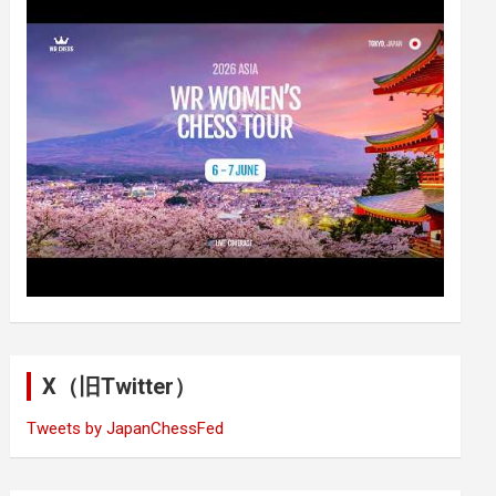
X（旧Twitter）
Tweets by JapanChessFed