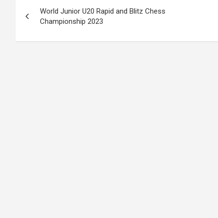
投
World Junior U20 Rapid and Blitz Chess
稿
Championship 2023
ナ
ビ
ゲ
ー
シ
ョ
ン