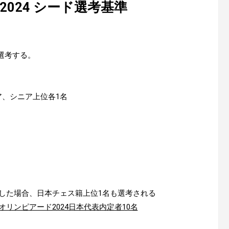
024 シード選考基準
選考する。
ア、シニア上位各1名
した場合、日本チェス籍上位1名も選考される
オリンピアード2024日本代表内定者10名