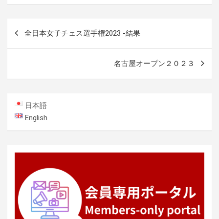
投
全日本女子チェス選手権2023 -結果
稿
ナ
名古屋オープン２０２３
ビ
ゲ
ー
日本語
シ
English
ョ
ン