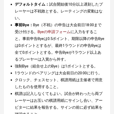
デフォルトタイム：
試合開始後10分以上遅刻したプ
レーヤーは不戦敗とする。レーティングの変動はな
い。
事前Bye：
Bye（不戦）の申告は大会前日18:00まで
受け付ける。
Byeの申請フォーム
に入力をするこ
と。事前申告Byeは0.5ポイント、期限以降の申告Bye
は0ポイントとするが、最終1ラウンドの申告Byeは
全て0ポイントとする。申告Byeが1ラウンド以上あ
るプレーヤーは入賞から外す。
強制Bye（組合せ上のBye）は1ポイントとする。
1ラウンドのペアリングは大会前日の20:00に行う。
クロック、チェスセット、棋譜用紙は主催者で用意
したものを使用すること。
棋譜は記入しなくてもよい。試合が終わったら両プ
レーヤーはお互いの棋譜用紙にサインし合い、アー
ビターに結果を報告する。サインの前に必ず結果を