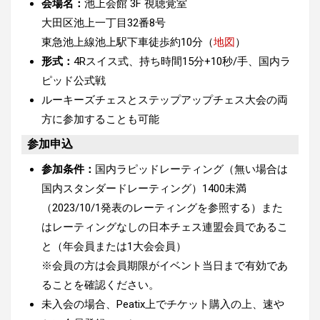
会場名：
池上会館 3F 視聴覚室
大田区池上一丁目32番8号
東急池上線池上駅下車徒歩約10分（
地図
）
形式：
4Rスイス式、持ち時間15分+10秒/手、国内ラ
ピッド公式戦
ルーキーズチェスとステップアップチェス大会の両
方に参加することも可能
参加申込
参加条件：
国内ラピッドレーティング（無い場合は
国内スタンダードレーティング）1400未満
（2023/10/1発表のレーティングを参照する）また
はレーティングなしの日本チェス連盟会員であるこ
と（年会員または1大会会員）
※会員の方は会員期限がイベント当日まで有効であ
ることを確認ください。
未入会の場合、Peatix上でチケット購入の上、速や