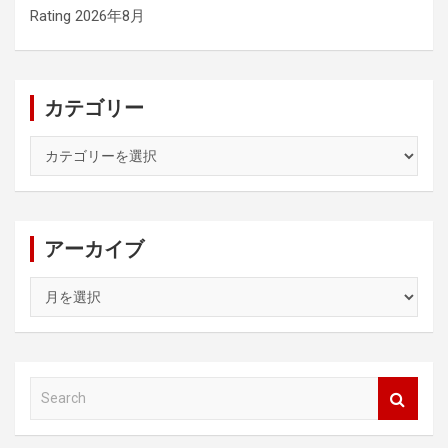
Rating 2026年8月
カテゴリー
カ
テ
ゴ
リ
ー
アーカイブ
ア
ー
カ
イ
ブ
S
e
a