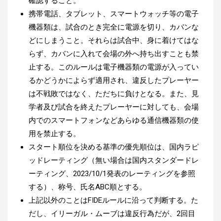
確認すること。
携帯電話、タブレット、スマートウォッチ等の電子
機器類は、試合のとき完全に電源を切り、カバンな
どにしまうこと。それらは試合中、身に着けてはな
らず、カバンに入れて会場の外へ持ち出すことも禁
止する。このルールは電子機器類の電源が入ってい
るかどうかによらず適用され、違反したプレーヤー
は不戦敗ではなく、ただちに負けとなる。また、見
学者及び試合を終えたプレーヤーに対しても、会場
内でのスマートフォンなどあらゆる通信機器類の使
用を禁止する。
スタート順位を決める基準の優先順位は、国内ラピ
ッドレーティング（無い場合は国内スタンダードレ
ーティング、
2023/10/1発表のレーティングを参照
する）、称号、氏名ABC順とする。
上記以外のことはFIDEルールに沿って判断する。た
だし、イリーガル・ムーブは違反行為だが、2回目