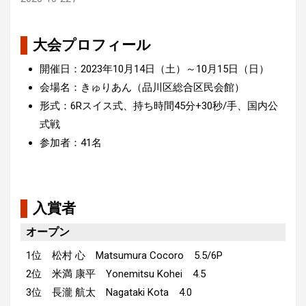
大会プロフィール
開催日：2023年10月14日（土）～10月15日（日）
会場名：きゅりあん（品川区総合区民会館）
形式：6Rスイス式、持ち時間45分+30秒/手、国内公
式戦
参加者：41名
入賞者
オープン
1位 松村 心 Matsumura Cocoro 5.5/6P
2位 米満 康平 Yonemitsu Kohei 4.5
3位 長瀧 航太 Nagataki Kota 4.0