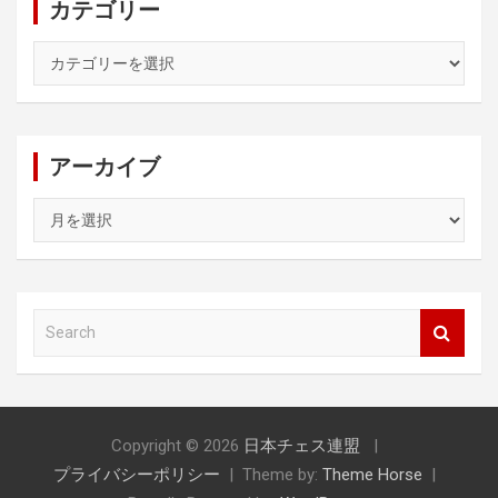
カテゴリー
カ
テ
ゴ
リ
ー
アーカイブ
ア
ー
カ
イ
ブ
S
e
a
r
c
h
Copyright © 2026
日本チェス連盟
プライバシーポリシー
Theme by:
Theme Horse