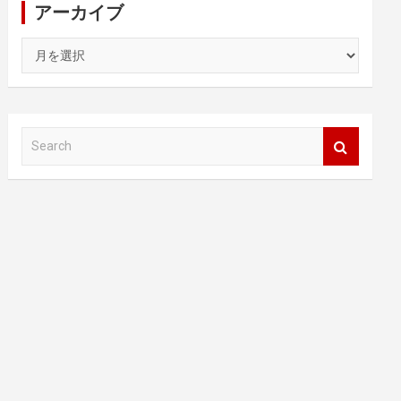
アーカイブ
ア
ー
カ
イ
ブ
S
e
a
r
c
h