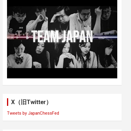
X（旧Twitter）
Tweets by JapanChessFed