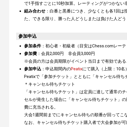
で1手指すごとに10秒加算。レーティングがつかない
組み合わせ
：白番と黒番につき、少なくとも各1回は
た、できる限り、勝った人どうしまたは負けた人どう
参加申込
参加条件
：初心者・初級者（目安はChess.comレーティ
参加費
：会員2,000円 非会員3,000円
※会員の方は会員期限がイベント当日まで有効である
参加申込
：申込期間内の
Peatix
にて購入（上限：10名
Peatixで「参加チケット」とともに「キャンセル待
＊キャンセル待ちチケット
「キャンセル待ちチケット」は定員に達して通常のチ
セルが発生した場合に「キャンセル待ちチケット」の
費に充当される。
大会1週間前までにキャンセル待ちの順番が回ってこ
なお、キャンセル待ちチケット購入者で大会参加が可