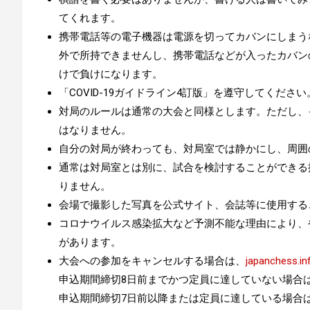
てくれます。
携帯電話等の電子機器は電源を切ってカバンにしまう
外で所持できませんし、携帯電話などが入ったカバン
けで負けになります。
「
COVID-19ガイドライン4訂版
」を遵守してください
対局のルールは通常の大会と同様とします。ただし、
はなりません。
自分の対局が終わっても、対局室では静かにし、周囲
通常は対局室とは別に、試合を検討することができる
りません。
会場で撮影した写真を公式サイト、会誌等に使用する
コロナウイルス感染拡大など予測不能な理由により、
があります。
大会への参加をキャンセルする場合は、
japanchess.i
申込期間締切8日前までかつ定員に達していない場合
申込期間締切7日前以降または定員に達している場合