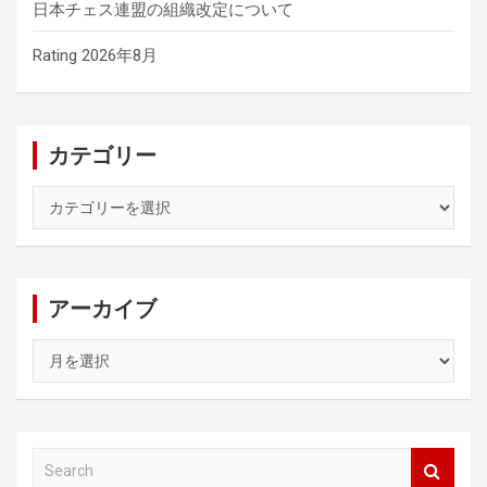
日本チェス連盟の組織改定について
Rating 2026年8月
カテゴリー
カ
テ
ゴ
リ
ー
アーカイブ
ア
ー
カ
イ
ブ
S
e