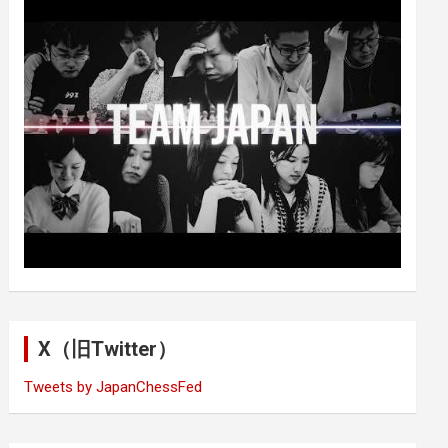
X（旧Twitter）
Tweets by JapanChessFed