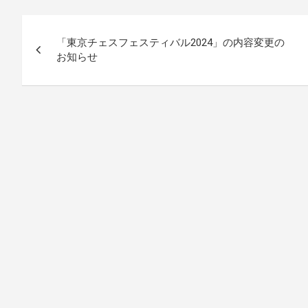
投
「東京チェスフェスティバル2024」の内容変更の
稿
お知らせ
ナ
ビ
ゲ
ー
シ
ョ
ン