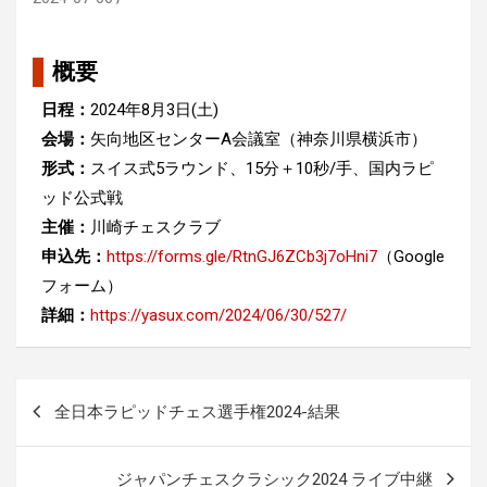
概要
日程：
2024年8月3日(土)
会場：
矢向地区センターA会議室（神奈川県横浜市）
形式：
スイス式5ラウンド、15分＋10秒/手、国内ラピ
ッド公式戦
主催：
川崎チェスクラブ
申込先：
https://forms.gle/RtnGJ6ZCb3j7oHni7
（Google
フォーム）
詳細：
https://yasux.com/2024/06/30/527/
投
全日本ラピッドチェス選手権2024-結果
稿
ナ
ジャパンチェスクラシック2024 ライブ中継