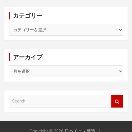
カテゴリー
カ
テ
ゴ
リ
ー
アーカイブ
ア
ー
カ
イ
ブ
S
e
a
r
c
h
Copyright © 2026
日本チェス連盟