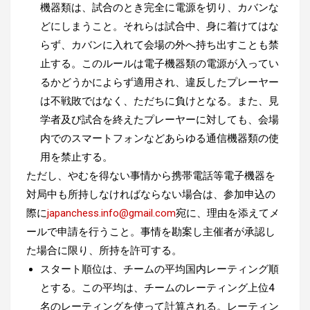
機器類は、試合のとき完全に電源を切り、カバンな
どにしまうこと。それらは試合中、身に着けてはな
らず、カバンに入れて会場の外へ持ち出すことも禁
止する。このルールは電子機器類の電源が入ってい
るかどうかによらず適用され、違反したプレーヤー
は不戦敗ではなく、ただちに負けとなる。また、見
学者及び試合を終えたプレーヤーに対しても、会場
内でのスマートフォンなどあらゆる通信機器類の使
用を禁止する。
ただし、やむを得ない事情から携帯電話等電子機器を
対局中も所持しなければならない場合は、参加申込の
際に
japanchess.info@gmail.com
宛に、理由を添えてメ
ールで申請を行うこと。事情を勘案し主催者が承認し
た場合に限り、所持を許可する。
スタート順位は、チームの平均国内レーティング順
とする。この平均は、チームのレーティング上位4
名のレーティングを使って計算される。レーティン