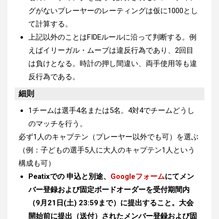
グがないプレーヤーのレーティングは仮に1000とし
て計算する。
上記以外のことはFIDEルールに沿って判断する。例
えばイリーガル・ムーブは違反行為であり、2回目
は負けとなる。時計の押し間違い、両手使用等も違
反行為である。
細則
1チームは選手4名または5名。4対4でチームどうし
のマッチを行う。
必ず1人のキャプテン（プレーヤー以外でも可）を選ぶ
（例：子どもの選手5人に大人のキャプテン1人という
構成も可）
Peatixでの 申込と別途、
Googleフォーム
にてメン
バー登録および固定ボードオーダーを受付期間内
（9月21日(土) 23:59まで）に提出すること。大会
開始前に提出（送付）されたメンバー登録および固