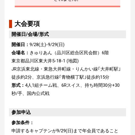
大会要項
開催日/会場/形式
開催日：
9/28(土)-9/29(日)
会場名：
きゅりあん（品川区総合区民会館）6階
東京都品川区東大井5-18-1 (地図)
JR京浜東北線・東急大井町線・りんかい線｢大井町駅｣
徒歩約2分、京浜急行線｢青物横丁駅｣徒歩約15分
形式：
4人1組チーム戦、6Rスイス、持ち時間30分+30
秒/手、国内公式戦
参加申込
参加条件：
申請するキャプテンが9/29(日)まで年会員であること