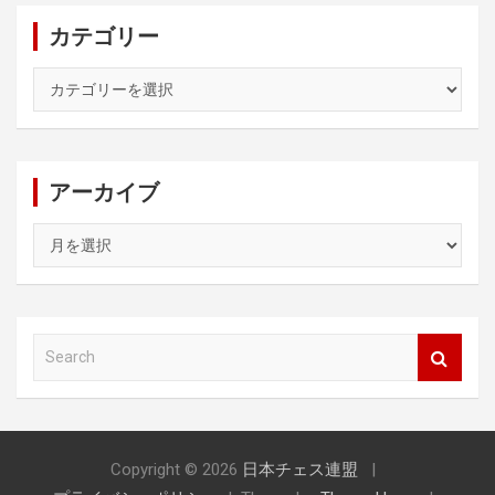
カテゴリー
カ
テ
ゴ
リ
ー
アーカイブ
ア
ー
カ
イ
ブ
S
e
a
r
c
h
Copyright © 2026
日本チェス連盟