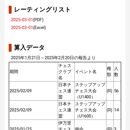
レーティングリスト
2025-03-01
(PDF)
2025-03-01
(Excel)
算入データ
2025年1月21日～2025年2月20日の報告より
チェス
種
人
期間
クラブ
イベント名
類
数
名
日本チ
ステップアップ
2025/02/09
ェス連
チェス大会
(R)
56
盟
（U1400）
日本チ
ステップアップ
2025/02/09
ェス連
チェス大会
(R)
14
盟
（U1600）
伊万里
2025/01/25
チェス
例会
(R)
3