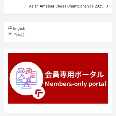
ビ
Asian Amateur Chess Championships 2025
ゲ
ー
English
シ
日本語
ョ
ン