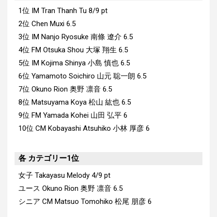
1位
IM Tran Thanh Tu
8/9 pt
2位
Chen Muxi
6.5
3位
IM Nanjo Ryosuke
南條 遼介
6.5
4位
FM Otsuka Shou
大塚 翔生
6.5
5位
IM Kojima Shinya
小島 慎也
6.5
6位
Yamamoto Soichiro
山元 聡一朗
6.5
7位
Okuno Rion
奥野 凛音
6.5
8位
Matsuyama Koya
松山 紘也
6.5
9位
FM Yamada Kohei
山田 弘平
6
10位
CM Kobayashi Atsuhiko 小林 厚彦
6
各 カテゴリー1位
女子
Takayasu Melody
4/9 pt
ユース Okuno Rion
奥野 凛音
6.5
シニア CM Matsuo Tomohiko
松尾 朋彦
6