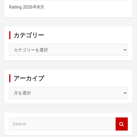
Rating 2026年8月
カテゴリー
カ
テ
ゴ
リ
ー
アーカイブ
ア
ー
カ
イ
ブ
S
e
a