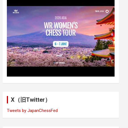
X（旧Twitter）
Tweets by JapanChessFed