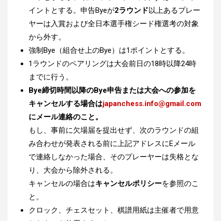
イントとする。申告Byeが
2ラウンド
以上あるプレー
ヤーは入賞および
全日本選手権シード権選考の対象
から外す。
強制Bye（組合せ上のBye）は1ポイントとする。
1ラウンドのペアリングは大会前日の18時以降24時
までに行う。
Bye締切時間以降のBye申告または大会への参加を
キャンセルする場合は
japanchess.info@gmail.com
にメール連絡のこと。
もし、事前に欠場届を提出せず、次のラウンドの組
み合わせが発表される前に上記アドレスにEメール
で連絡しなかった場合、そのプレーヤーは失格とな
り、大会から除外される。
キャンセルの場合は
キャンセルポリシー
を参照のこ
と。
クロック、チェスセット、棋譜用紙は主催者で用意