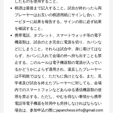
したものを使用すること。
棋譜は最後まで記入すること。試合が終わったら両
プレーヤーはお互いの棋譜用紙にサインし合い、ア
ービターに結果を報告する。サインの前に必ず結果
を確認すること。
携帯電話、タブレット、スマートウォッチ等の電子
機器類は、試合のとき完全に電源を切り、カバンな
どにしまうこと。それらは試合中、身に着けてはな
らず、カバンに入れて会場の外へ持ち出すことも禁
止する。このルールは電子機器類の電源が入ってい
るかどうかによらず適用され、違反したプレーヤー
は不戦敗ではなく、ただちに負けとなる。また、見
学者及び試合を終えたプレーヤーに対しても、会場
内でのスマートフォンなどあらゆる通信機器類の使
用を禁止する。ただし、やむを得ない事情から携帯
電話等電子機器を対局中も所持しなければならない
場合は、参加申込の際にjapanchess.info@gmail.com