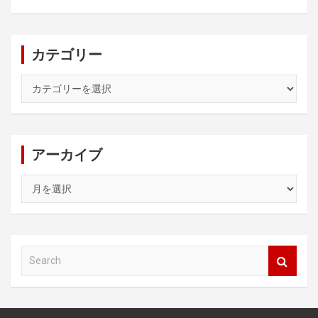
カテゴリー
カ
テ
ゴ
リ
ー
アーカイブ
ア
ー
カ
イ
ブ
S
e
a
r
c