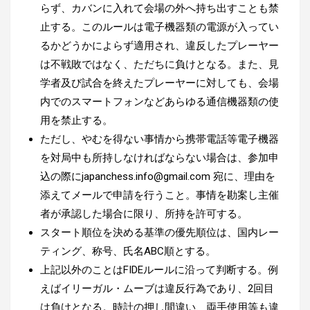
らず、カバンに入れて会場の外へ持ち出すことも禁
止する。このルールは電子機器類の電源が入ってい
るかどうかによらず適用され、違反したプレーヤー
は不戦敗ではなく、ただちに負けとなる。また、見
学者及び試合を終えたプレーヤーに対しても、会場
内でのスマートフォンなどあらゆる通信機器類の使
用を禁止する。
ただし、やむを得ない事情から携帯電話等電子機器
を対局中も所持しなければならない場合は、参加申
込の際に
japanchess.info@gmail.com
宛に、理由を
添えてメールで申請を行うこと。事情を勘案し主催
者が承認した場合に限り、所持を許可する。
スタート順位を決める基準の優先順位は、国内レー
ティング、称号、氏名ABC順とする。
上記以外のことはFIDEルールに沿って判断する。例
えばイリーガル・ムーブは違反行為であり、2回目
は負けとなる。時計の押し間違い、両手使用等も違