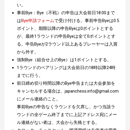
い。
事前Bye：Bye（不戦）の申告は大会前日18:00まで
は
Bye申請フォーム
で受け付ける。事前申告Byeは0.5
ポイント、期限以降の申告Byeは0ポイントとする
が、最終1ラウンドの申告Byeは全て0ポイントとす
る。申告Byeが2ラウンド以上あるプレーヤーは入賞
から外す。
強制Bye（組合せ上のBye）は1ポイントとする。
1ラウンドのペアリングは大会前日の18時以降24時
までに行う。
前日締め切り時間以降のBye申告または大会参加を
キャンセルする場合は、
japanchess.info@gmail.com
にメール連絡のこと。
事前Byeの申告なくラウンドを欠席し、かつ当該ラ
ウンドの全ゲーム終了までに上記アドレス宛にメー
ル連絡がない者は、大会から失格とする。