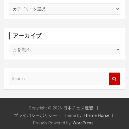
カ
テ
ゴ
リ
ー
アーカイブ
ア
ー
カ
イ
ブ
S
e
a
r
c
h
Copyright © 2026
日本チェス連盟
プライバシーポリシー
Theme by:
Theme Horse
Proudly Powered by:
WordPress