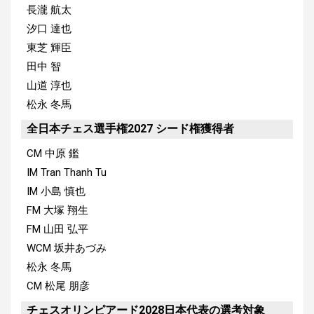
長瀧 航太
汐口 達也
東芝 輝臣
田中 智
山道 淳也
松永 冬馬
全日本チェス選手権2027 シード権獲得者
CM 中原 鑑
IM Tran Thanh Tu
IM 小島 慎也
FM 大塚 翔生
FM 山田 弘平
WCM 坂井あづみ
松永 冬馬
CM 松尾 朋彦
チェスオリンピアード2028日本代表の選考対象