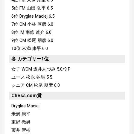
5位 FM 山田 弘平 6.5
6位 Dryglas Maciej 6.5
7位 CM 小林 厚彦 6.0
8位 IM 南條 遼介 6.0
9位 CM 松尾 朋彦 6.0
10位 米満 康平 6.0
各 カテゴリー1位
女子 WCM 坂井あづみ 5.0/9 P
ユース 松永 冬馬 5.5
シニア CM 松尾 朋彦 6.0
Chess.com賞
Dryglas Maciej
米満 康平
東野 徹男
藤井 智彬