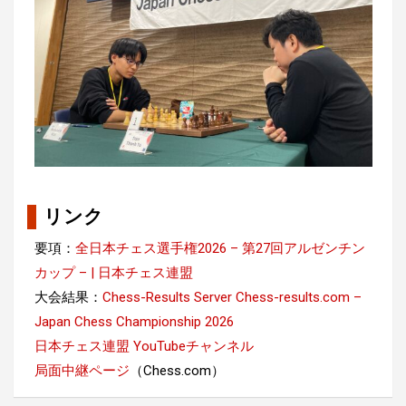
リンク
要項：
全日本チェス選手権2026 – 第27回アルゼンチン
カップ – | 日本チェス連盟
大会結果：
Chess-Results Server Chess-results.com –
Japan Chess Championship 2026
日本チェス連盟 YouTubeチャンネル
局面中継ページ
（Chess.com）