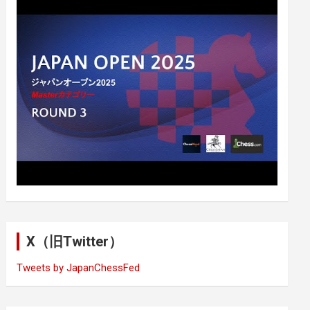
X（旧Twitter）
Tweets by JapanChessFed