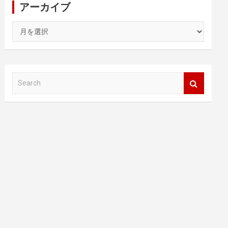
アーカイブ
ア
ー
カ
イ
ブ
S
e
a
r
c
h