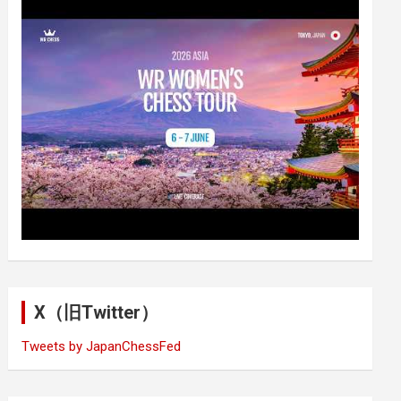
X（旧Twitter）
Tweets by JapanChessFed