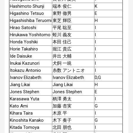
Hashimoto Shunji
端本 俊仁
K
Higashino Tetsuo
東野 徹男
E
Higashishiba Teruomi
東芝 輝臣
H
Hirao Satoshi
平尾 聡至
I
Hirukawa Yoshitomo
蛭川 義友
I
Honda Yoshiki
本田 佳己
I
Horie Takahiro
堀江 貴広
I
Ide Daisuke
井出 大輔
I
Inukai Kazunori
犬飼 一統
I
Itokazu Antonio
糸数 アントニオ
I
Ivanov Elizabeth
Ivanov Elizabeth
D,G
Jiang Likai
Jiang Likai
H
Jones Stephen
Jones Stephen
E
Karasawa Yuta
柄澤 勇太
I
Kato Ami
加藤 杏実
G
Kihara Taira
木原 平
I
Kinoshita Kanako
木下 奏子
G
Kitada Tomoya
北田 朋也
I