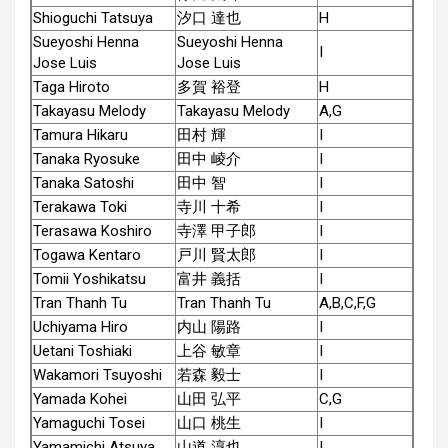
Shioguchi Tatsuya
汐口 達也
H
Sueyoshi Henna
Sueyoshi Henna
I
Jose Luis
Jose Luis
Taga Hiroto
多賀 裕登
H
Takayasu Melody
Takayasu Melody
A,G
Tamura Hikaru
田村 輝
I
Tanaka Ryosuke
田中 崚介
I
Tanaka Satoshi
田中 智
I
Terakawa Toki
寺川 十希
I
Terasawa Koshiro
寺澤 甲子郎
I
Togawa Kentaro
戸川 賢太郎
I
Tomii Yoshikatsu
富井 義括
I
Tran Thanh Tu
Tran Thanh Tu
A,B,C,F,G
Uchiyama Hiro
内山 陽路
I
Uetani Toshiaki
上谷 敏章
I
Wakamori Tsuyoshi
若森 毅士
I
Yamada Kohei
山田 弘平
C,G
Yamaguchi Tosei
山口 桃生
I
Yamamichi Atsuya
山道 淳也
I