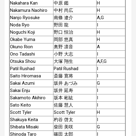
Nakahara Kan
中原 鑑
H
Nakamura Naohiro
中村 尚広
H
Nanjo Ryosuke
南條 遼介
A,G
Noda Ryo
野田 龍
I
Noguchi Koji
野口 恒治
H
Okabe Yuma
岡部 悠真
H
Okuno Rion
奥野 凛音
A
Ono Tadashi
小野 大志
I
Otsuka Shou
大塚 翔生
A,F,G
Patil Rushad
Patil Rushad
I
Saito Hiromasa
斎藤 寛将
I
Sakai Azumi
坂井 あづみ
G
Sakai Enju
坂井 延寿
I
Sakamoto Akihiro
坂本 彬紘
I
Sato Keito
佐藤 慧人
I
Scott Tyler
Scott Tyler
H
Shakuya Keita
杓谷 啓太
I
Shibata Misaki
柴田 美咲
G
Shinoda Taro
篠田 太郎
I