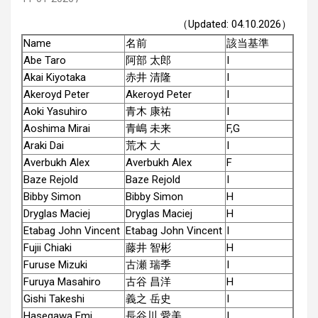
（Updated: 04.10.2026）
Name
名前
該当基準
Abe Taro
阿部 太郎
I
Akai Kiyotaka
赤井 清隆
I
Akeroyd Peter
Akeroyd Peter
I
Aoki Yasuhiro
青木 康祐
I
Aoshima Mirai
青嶋 未来
F,G
Araki Dai
荒木 大
I
Averbukh Alex
Averbukh Alex
F
Baze Rejold
Baze Rejold
I
Bibby Simon
Bibby Simon
H
Dryglas Maciej
Dryglas Maciej
H
Etabag John Vincent
Etabag John Vincent
I
Fujii Chiaki
藤井 智彬
H
Furuse Mizuki
古瀬 瑞季
I
Furuya Masahiro
古谷 昌洋
H
Gishi Takeshi
義之 岳史
I
Hasegawa Emi
長谷川 愛美
I