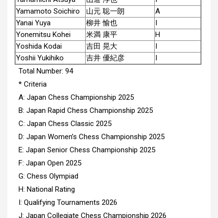
Yamamoto Soichiro
山元 聡一朗
A
Yanai Yuya
柳井 愉也
I
Yonemitsu Kohei
米満 康平
H
Yoshida Kodai
吉田 晃大
I
Yoshii Yukihiko
吉井 優紀彦
I
Total Number: 94
* Criteria
A: Japan Chess Championship 2025
B: Japan Rapid Chess Championship 2025
C: Japan Chess Classic 2025
D: Japan Women’s Chess Championship 2025
E: Japan Senior Chess Championship 2025
F: Japan Open 2025
G: Chess Olympiad
H: National Rating
I: Qualifying Tournaments 2026
J: Japan Collegiate Chess Championship 2026