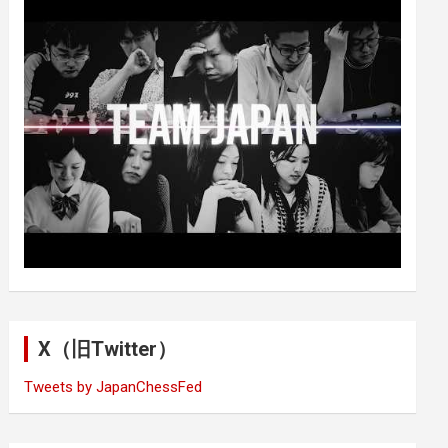
X（旧Twitter）
Tweets by JapanChessFed