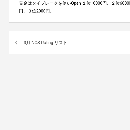
賞金はタイブレークを使いOpen １位10000円、２位600
円、３位2000円。
投
3月 NCS Rating リスト
稿
ナ
ビ
ゲ
ー
シ
ョ