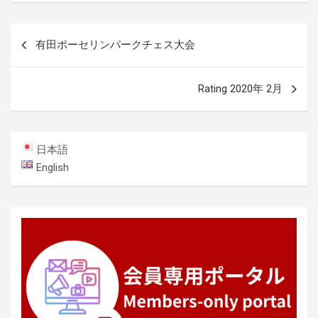
投
有田ポーセリンパークチェス大会
稿
ナ
Rating 2020年 2月
ビ
ゲ
ー
日本語
シ
English
ョ
ン