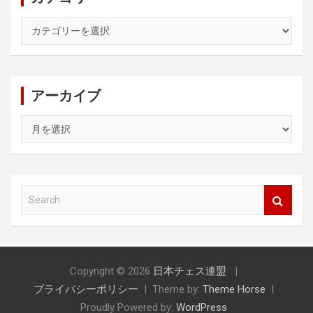
カ
テ
ゴ
リ
ー
アーカイブ
ア
ー
カ
イ
ブ
S
e
a
r
c
h
Copyright © 2026
日本チェス連盟
プライバシーポリシー
Theme by:
Theme Horse
Proudly Powered by:
WordPress