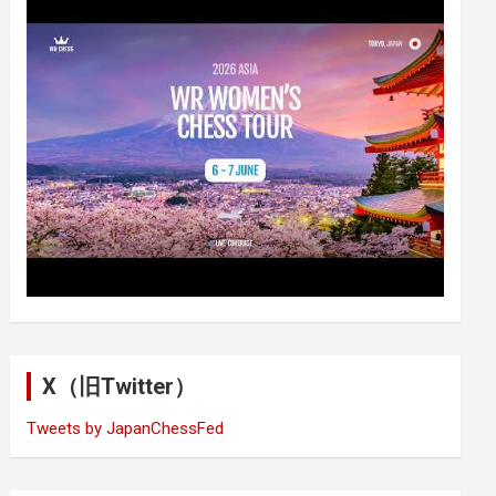
X（旧Twitter）
Tweets by JapanChessFed