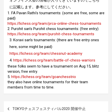
オンライン大会の情報が入ってきていますのでこちら
に記載します。参考にしてください。
1. FA Pavan Rathi’s tournaments: (some are free, some are
paid)
https://lichess.org/team/prca-online-chess-tournaments
2. Purohit san’s Purohit chess tournaments: (free entry)
https://lichess.org/team/purohit-chess-tournaments
3. Koravi san’s tournaments: (there are free entry ones
here, some might be paid)
https://lichess.org/team/chessnut-academy
4.
https://lichess.org/team/battle-of-chess-warriors
these folks seem to have a tournament on Aug 15, blitz
version, free entry.
5.
https://lichess.org/team/goanchesstrio
they also have online tournaments for their team
members from time to time.
投
TOKYOチェスフェスティバル2020 開催中止