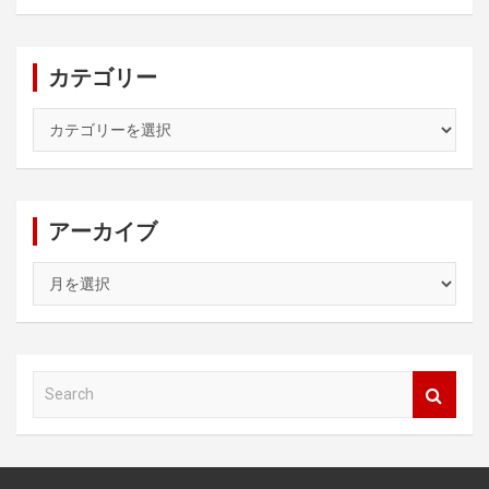
カテゴリー
カ
テ
ゴ
リ
ー
アーカイブ
ア
ー
カ
イ
ブ
S
e
a
r
c