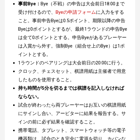
事前Bye：
Bye（不戦）の申告は大会前日18:00まで
受け付けるので、
Byeの申請フォーム
に入力をする
こと。
事前申告Byeは0.5ポイント、期限以降の申告
Byeは0ポイントとするが、最終1ラウンドの申告Bye
は全て0ポイントとする。申告Byeがあるプレーヤー
は入賞から外す。
強制Bye（組合せ上のBye）は1ポ
イントとする。
1ラウンドのペアリングは大会前日の20:00に行う。
クロック、チェスセット、棋譜用紙は主催者で用意
したものを使用すること。
持ち時間が5分を切るまでは棋譜を記入しなければ
ならない。
試合が終わったら両プレーヤーはお互いの棋譜用紙
にサインし合い、アービターに結果を報告する。サ
インの前に必ず結果を確認すること。
携帯電話、タブレット、スマートウォッチ等の電子
機器類は、試合のとき完全に電源を切り、カバンな