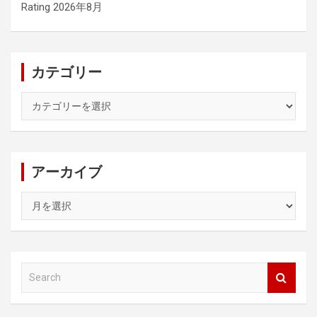
Rating 2026年8月
カテゴリー
カ
テ
ゴ
リ
ー
アーカイブ
ア
ー
カ
イ
ブ
S
e
a
r