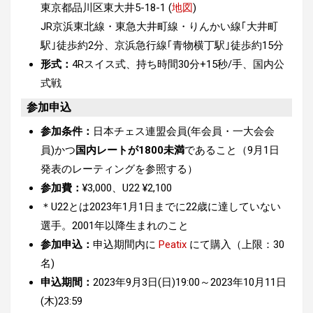
東京都品川区東大井5-18-1 (
地図
)
JR京浜東北線・東急大井町線・りんかい線｢大井町
駅｣徒歩約2分、京浜急行線｢青物横丁駅｣徒歩約15分
形式：
4Rスイス式、持ち時間30分+15秒/手、国内公
式戦
参加申込
参加条件：
日本チェス連盟会員(年会員・一大会会
員)かつ
国内レートが1800未満
であること（9月1日
発表のレーティングを参照する）
参加費：
¥3,000、U22 ¥2,100
＊U22とは2023年1月1日までに22歳に達していない
選手。2001年以降生まれのこと
参加申込：
申込期間内に
Peatix
にて購入（上限：30
名)
申込期間：
2023年9月3日(日)19:00～2023年10月11日
(木)23:59