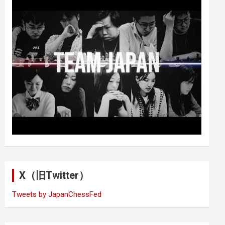
X（旧Twitter）
Tweets by JapanChessFed