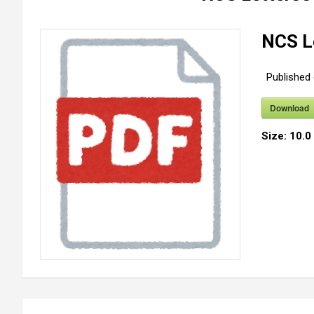
NCS L
Published
Download
Size:
10.0
投