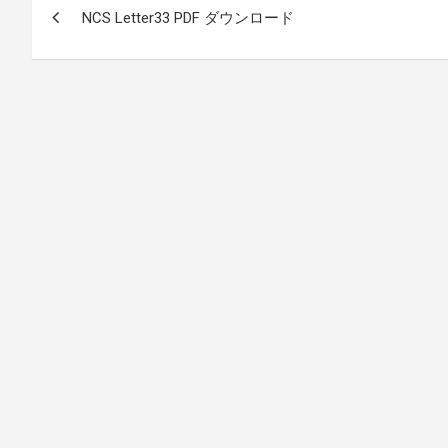
NCS Letter33 PDF ダウンロード
稿
ナ
ビ
ゲ
ー
シ
ョ
ン