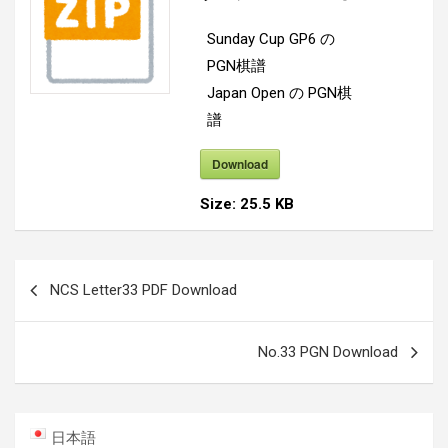
Sunday Cup GP6 の
PGN棋譜
Japan Open の PGN棋
譜
Download
Size:
25.5 KB
投
NCS Letter33 PDF Download
稿
ナ
No.33 PGN Download
ビ
ゲ
ー
日本語