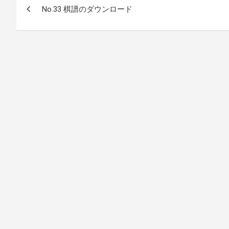
No.33 棋譜のダウンロード
稿
ナ
ビ
ゲ
ー
シ
ョ
ン