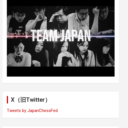
X（旧Twitter）
Tweets by JapanChessFed