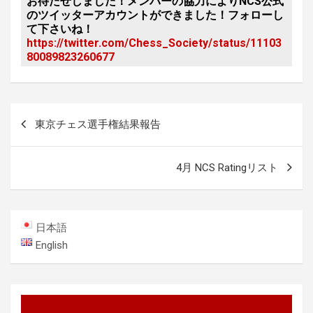
お待たせしました！メンバーの協力により
NCS公式
のツイッターアカウント
ができました！フォローし
て下さいね！
https://twitter.com/Chess_Society/status/11103
80089823260677
投
東京チェス選手権結果報告
稿
ナ
4月 NCS Ratingリスト
ビ
ゲ
ー
日本語
シ
English
ョ
ン