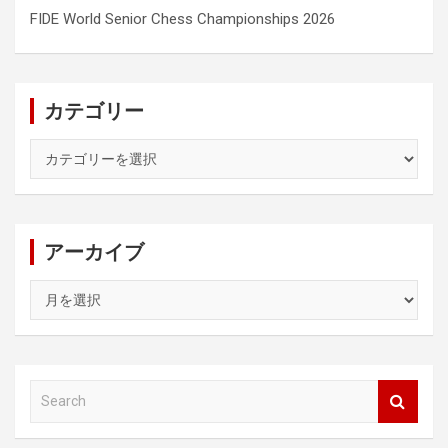
FIDE World Senior Chess Championships 2026
カテゴリー
カ
テ
ゴ
リ
ー
アーカイブ
ア
ー
カ
イ
ブ
S
e
a